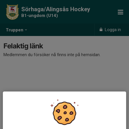
Sörhaga/Alingsås Hockey
B1-ungdom (U14)
Logga in
Truppen
Felaktig länk
Medlemmen du försöker nå finns inte på hemsidan.