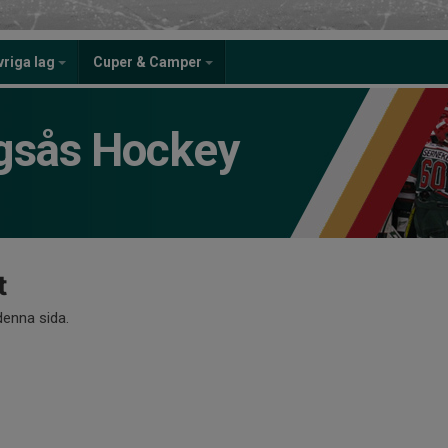
vriga lag
Cuper & Camper
gsås Hockey
t
 denna sida.